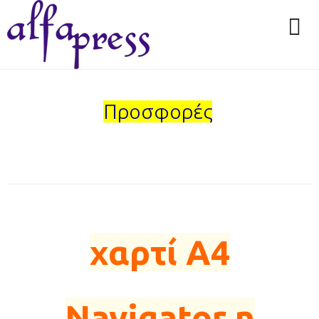
Προσφορές
χαρτί Α4
Navigator η